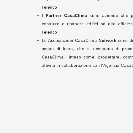
l'elenco
I
Partner CasaClima
sono aziende che par
costruire e risanare edifici ad alta effici
l'elenco
Le Associazioni CasaClima
Network
sono de
scopo di lucro, che si occupano di promuo
CasaClima", inteso come "progettare, costr
attività in collaborazione con l'Agenzia Cas