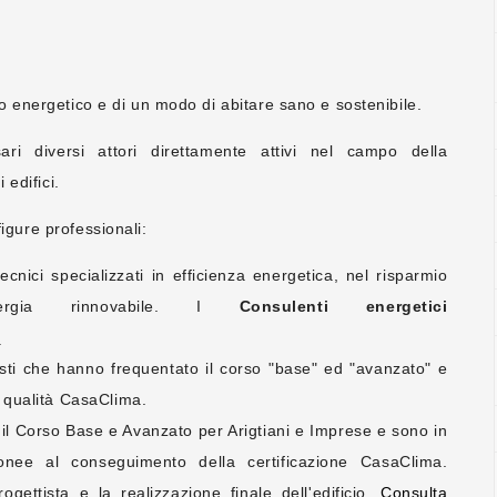
o energetico e di un modo di abitare sano e sostenibile.
i diversi attori direttamente attivi nel campo della
 edifici.
igure professionali:
cnici specializzati in efficienza energetica, nel risparmio
'energia rinnovabile. I
Consulenti energetici
o
sti che hanno frequentato il corso "base" ed "avanzato" e
i qualità CasaClima.
il Corso Base e Avanzato per Arigtiani e Imprese e sono in
donee al conseguimento della certificazione CasaClima.
ogettista e la realizzazione finale dell'edificio.
Consulta