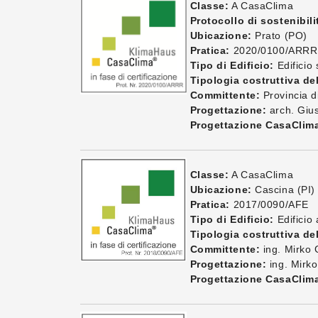
Classe:
A CasaClima
Protocollo di sostenibili
Ubicazione:
Prato (PO)
Pratica:
2020/0100/ARRR
Tipo di Edificio:
Edificio 
Tipologia costruttiva del
Committente:
Provincia d
Progettazione:
arch. Giu
Progettazione CasaClim
Classe:
A CasaClima
Ubicazione:
Cascina (PI) 
Pratica:
2017/0090/AFE
Tipo di Edificio:
Edificio
Tipologia costruttiva del
Committente:
ing. Mirko G
Progettazione:
ing. Mirko
Progettazione CasaClim