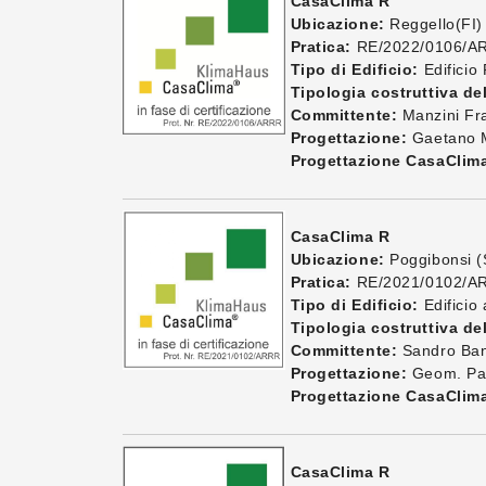
CasaClima R
Ubicazione:
Reggello(FI)
Pratica:
RE/2022/0106/A
Tipo di Edificio:
Edificio
Tipologia costruttiva del
Committente:
Manzini Fr
Progettazione:
Gaetano M
Progettazione CasaClim
CasaClima R
Ubicazione:
Poggibonsi (
Pratica:
RE/2021/0102/A
Tipo di Edificio:
Edificio
Tipologia costruttiva del
Committente:
Sandro Ban
Progettazione:
Geom. Paol
Progettazione CasaClim
CasaClima R