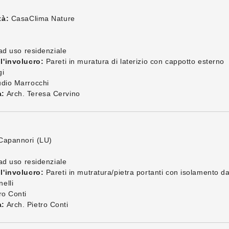
tà:
CasaClima Nature
ad uso residenziale
l'involucro:
Pareti in muratura di laterizio con cappotto esterno
gi
udio Marrocchi
a:
Arch. Teresa Cervino
Capannori (LU)
ad uso residenziale
l'involucro:
Pareti in mutratura/pietra portanti con isolamento dal
elli
ro Conti
a:
Arch. Pietro Conti