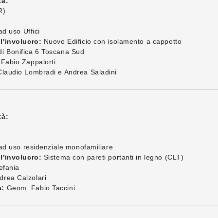
tà:
R)
ad uso Uffici
l'involucro:
Nuovo Edificio con isolamento a cappotto
i Bonifica 6 Toscana Sud
Fabio Zappalorti
laudio Lombradi e Andrea Saladini
tà:
 ad uso residenziale monofamiliare
l'involucro:
Sistema con pareti portanti in legno (CLT)
efania
rea Calzolari
a:
Geom. Fabio Taccini