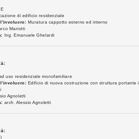
FE
cazione di edificio residenziale
l'involucro:
Muratura cappotto esterno ed interno
co Mariotti
a:
Ing. Emanuele Ghelardi
tà:
 ad uso residenziale monofamiliare
l'involucro:
Edificio di nuova costruzione con struttura portante
i
sio Agnoletti
a:
arch. Alessio Agnoletti
tà:
)