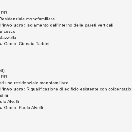
RRR
 Residenziale monofamiliare
l'involucro:
Isolamento dall'interno delle pareti verticali
ancesco
azzella
a:
Geom. Gionata Taddei
SI)
RRR
 ad uso residenziale monofamiliare
l'involucro:
Riqualificazione di edificio esistente con coibentazio
dini
o Alvelli
a:
Geom. Paolo Alvelli