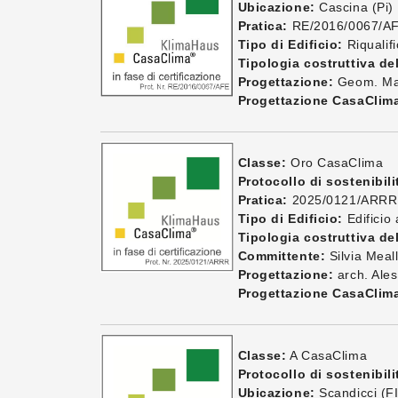
Ubicazione:
Cascina (Pi)
Pratica:
RE/2016/0067/A
Tipo di Edificio:
Riqualifi
Tipologia costruttiva del
Progettazione:
Geom. Mar
Progettazione CasaClim
Classe:
Oro CasaClima
Protocollo di sostenibili
Pratica:
2025/0121/ARRR
Tipo di Edificio:
Edificio
Tipologia costruttiva del
Committente:
Silvia Meall
Progettazione:
arch. Ales
Progettazione CasaClim
Classe:
A CasaClima
Protocollo di sostenibili
Ubicazione:
Scandicci (FI