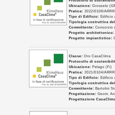
Protocollo di sostenibili
Ubicazione:
Grosseto (G
Pratica:
2022/0108/ARRR
Tipo di Edificio:
Edificio 
Tipologia costruttiva del
Committente:
Consorzio d
Progetto architettonico:
Progetto impiantistico:
C
Classe:
Oro CasaClima
Protocollo di sostenibili
Ubicazione:
Pelago (Fi)
Pratica:
2021/0104/ARRR
Tipo di Edificio:
Edificio
Tipologia costruttiva del
Committente:
Bartolini St
Progettazione:
Geom. And
Progettazione CasaClim