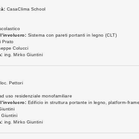
tà:
CasaClima School
scolastico
l'involucro:
Sistema con pareti portanti in legno (CLT)
i Prato
seppe Colucci
a:
ing. Mirko Giuntini
loc. Pettori
 ad uso residenziale monofamiliare
l'involucro:
Edificio in struttura portante in legno, platform-fram
iuntini
 Giuntini
a:
ing. Mirko Giuntini