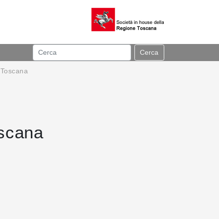
Cerca
n Toscana
oscana