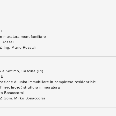
FE
 in muratura monofamiliare
 Rossali
a:
Ing. Mario Rossali
 a Settimo, Cascina (PI)
FE
cazione di unità immobiliare in complesso residenziale
l'involucro:
struttura in muratura
o Bonaccorsi
a:
Gom. Mirko Bonaccorsi